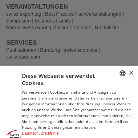
VERANSTALTUNGEN
swiss export tag |
Best Practice Fachveranstaltungen |
Symposien |
Business Family |
Forum swiss export |
Mitgliederanlässe |
Rückblicke
SERVICES
Publikationen |
Beratung
| swiss ecomove
|
swisstrade.com
×
VERBAND
Diese Webseite verwendet
Über uns |
Dienstleistungen |
Vorteile für Mitglieder |
Cookies.
Beitrittserklärung |
Partner-Netzwerk
GERMAN
Wir verwenden Cookies, um Inhalte und Anzeigen zu
personalisieren und unseren Datenverkehr zu analysieren.
FRENCH
KONTAKT
Wir geben Informationen über Ihre Nutzung unserer Website
auch an unsere Werbe- und Analysepartner weiter, die diese
möglicherweise mit anderen Informationen kombinieren, die
swiss export
Sie ihnen bereitgestellt haben oder die sie im Rahmen Ihrer
Verband/Association
Nutzung ihrer Dienste gesammelt haben.
Staffelstrasse 8
Datenschutzrichtlinie
CH-8045 Zürich